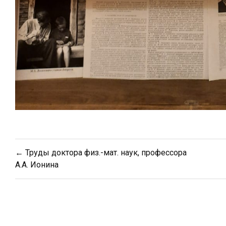
Навигация
← Труды доктора физ.-мат. наук, профессора
по
А.А. Ионина
записям